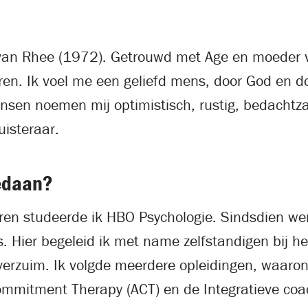
 van Rhee (1972). Getrouwd met Age en moeder 
en. Ik voel me een geliefd mens, door God en d
nsen noemen mij optimistisch, rustig, bedachtz
uisteraar.
edaan?
aren studeerde ik HBO Psychologie. Sindsdien wer
s. Hier begeleid ik met name zelfstandigen bij 
verzuim. Ik volgde meerdere opleidingen, waaro
mmitment Therapy (ACT) en de Integratieve coa