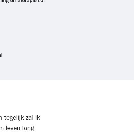
ing en therapie i.o.
l
tegelijk zal ik
en leven lang