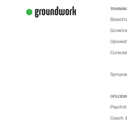
TRAININ
Basictr
Growtra
Opvoedt
Cursus
Sympos
OPLEIDI
Psychot
Coach &