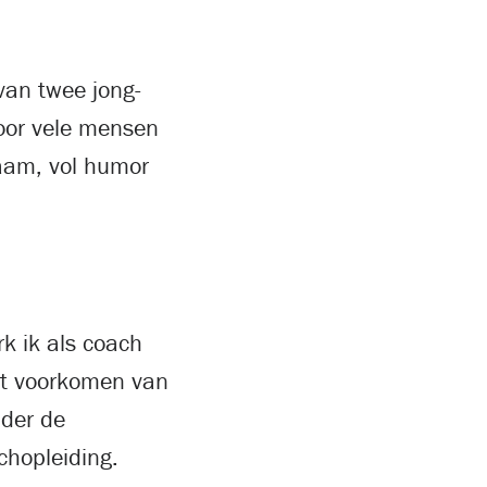
van twee jong-
oor vele mensen
aam, vol humor
k ik als coach
het voorkomen van
nder de
chopleiding.