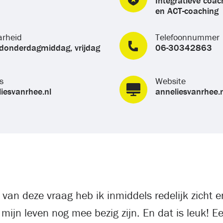
Integratieve coach
en ACT-coaching
arheid
Telefoonnummer
donderdagmiddag, vrijdag
06-30342863
s
Website
iesvanrhee.nl
anneliesvanrhee.n
an deze vraag heb ik inmiddels redelijk zicht en 
 mijn leven nog mee bezig zijn. En dat is leuk! E