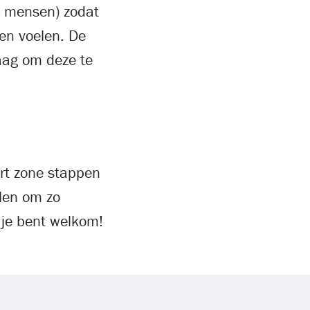
e mensen) zodat
en voelen. De
raag om deze te
ort zone stappen
elen om zo
, je bent welkom!