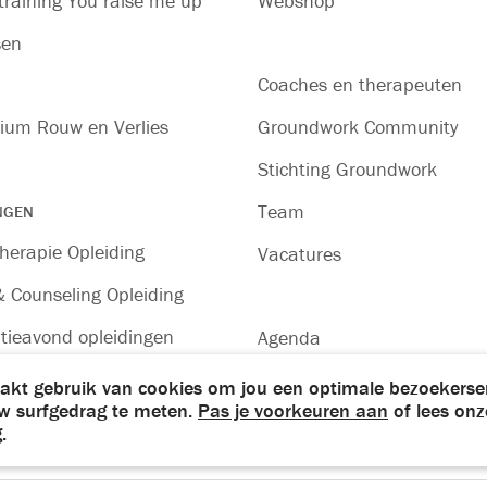
raining You raise me up
Webshop
sen
Coaches en therapeuten
ium Rouw en Verlies
Groundwork Community
Stichting Groundwork
Team
NGEN
herapie Opleiding
Vacatures
 Counseling Opleiding
tieavond opleidingen
Agenda
ling professionals
Contact
t gebruik van cookies om jou een optimale bezoekerse
uw surfgedrag te meten.
Pas je voorkeuren aan
of lees onz
g
.