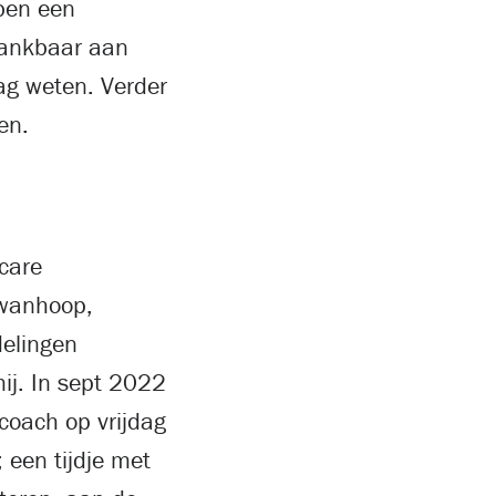
 ben een
Dankbaar aan
ag weten. Verder
en.
 care
 wanhoop,
delingen
mij. In sept 2022
coach op vrijdag
 een tijdje met