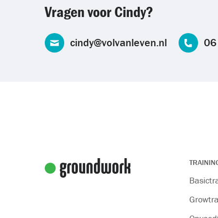
Vragen voor Cindy?
cindy@volvanleven.nl
06
TRAININ
Basictr
Growtra