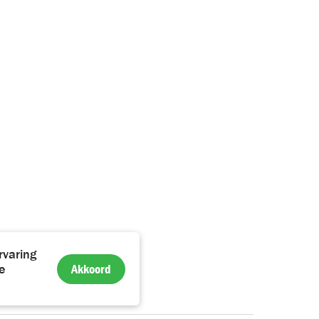
rvaring
Akkoord
e