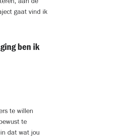
teren, aan de
ject gaat vind ik
ging ben ik
rs te willen
 bewust te
 in dat wat jou