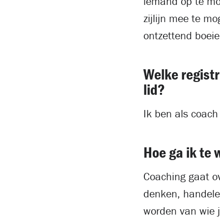
iemand op te mog
zijlijn mee te m
ontzettend boei
Welke registr
lid?
Ik ben als coach
Hoe ga ik te 
Coaching gaat ov
denken, handelen
worden van wie ji