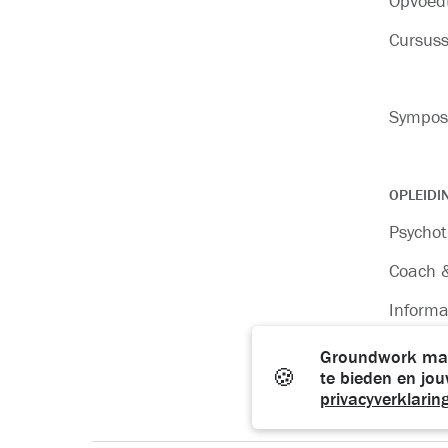
Opvoedt
Cursus
Sympos
OPLEIDI
Psychot
Coach &
Informa
Bijscho
Groundwork maak
🍪
te bieden en jo
privacyverklarin