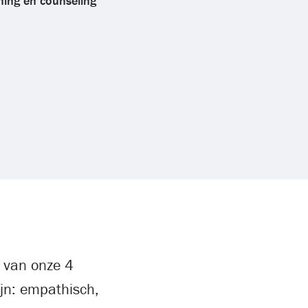
hing en counseling
s van onze 4
ijn: empathisch,