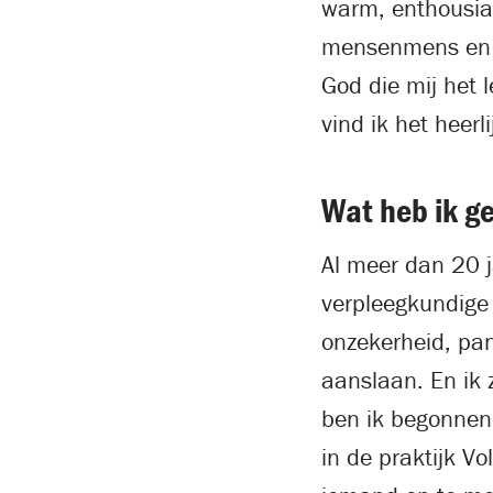
warm, enthousias
mensenmens en v
God die mij het 
vind ik het heer
Wat heb ik g
Al meer dan 20 j
verpleegkundige
onzekerheid, pan
aanslaan. En ik 
ben ik begonnen 
in de praktijk V