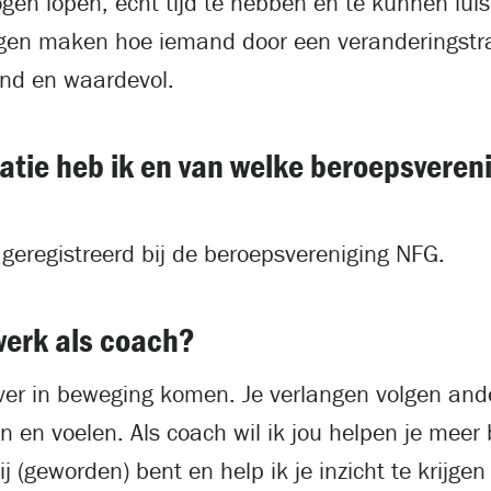
en lopen, echt tijd te hebben en te kunnen luis
ogen maken hoe iemand door een veranderingstra
end en waardevol.
atie heb ik en van welke beroepsvereni
 geregistreerd bij de beroepsvereniging NFG.
werk als coach?
er in beweging komen. Je verlangen volgen ande
 en voelen. Als coach wil ik jou helpen je meer
j (geworden) bent en help ik je inzicht te krijgen