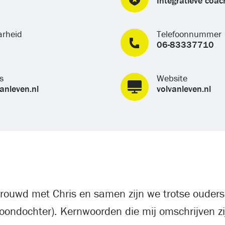
Integratieve coac
arheid
Telefoonnummer
06-83337710
s
Website
anleven.nl
volvanleven.nl
trouwd met Chris en samen zijn we trotse ouder
oondochter). Kernwoorden die mij omschrijven z