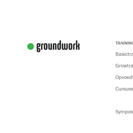
TRAININ
Basictr
Growtra
Opvoedt
Cursus
Sympos