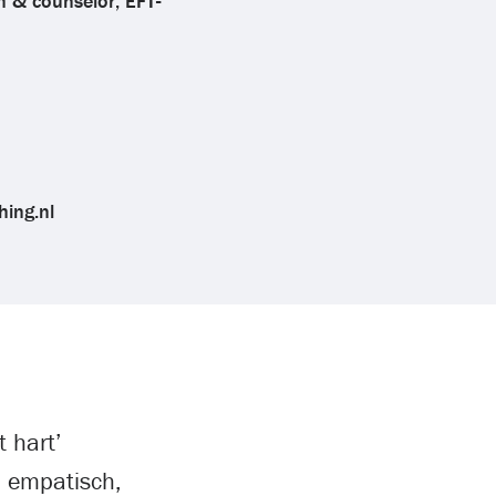
h & counselor, EFT-
hing.nl
t hart’
, empatisch,