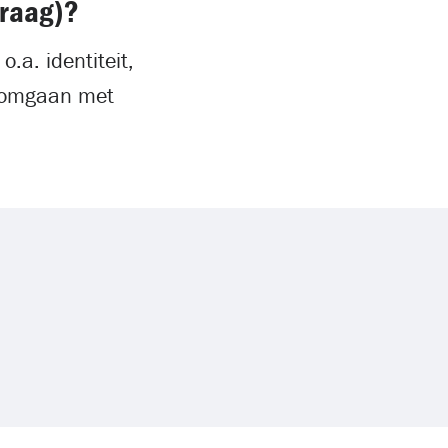
vraag)?
.a. identiteit,
t, omgaan met