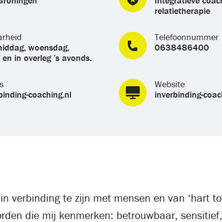
Groningen
Integratieve coac
relatietherapie
arheid
Telefoonnummer
ddag, woensdag,
0638486400
en in overleg ’s avonds.
s
Website
binding-coaching.nl
inverbinding-coac
in verbinding te zijn met mensen en van ‘hart to
rden die mij kenmerken: betrouwbaar, sensitief