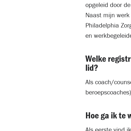
opgeleid door d
Naast mijn werk 
Philadelphia Zor
en werkbegeleid
Welke registr
lid?
Als coach/couns
beroepscoaches)
Hoe ga ik te 
Als eerste vind i