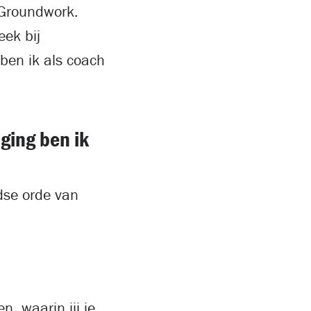
 Groundwork.
eek bij
ben ik als coach
ging ben ik
dse orde van
n, waarin jij je