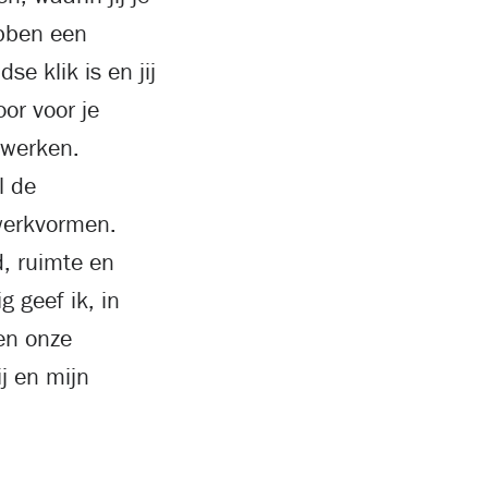
ebben een
e klik is en jij
oor voor je
 werken.
l de
werkvormen.
d, ruimte en
g geef ik, in
en onze
j en mijn