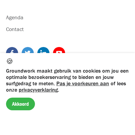
Agenda
Contact
🍪
Groundwork maakt gebruik van cookies om jou een
optimale bezoekerservaring te bieden en jouw
surfgedrag te meten.
Pas je voorkeuren aan
of lees
onze
privacyverklaring
.
©
2026
Groundwork. Alle rechten voorbehouden
Privacy
·
Algemene voorwaarden
·
Klachtenregeling
Akkoord
UX Design & Development