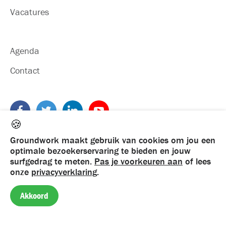
Vacatures
Agenda
Contact
🍪
Groundwork maakt gebruik van cookies om jou een
optimale bezoekerservaring te bieden en jouw
surfgedrag te meten.
Pas je voorkeuren aan
of lees
onze
privacyverklaring
.
©
2026
Groundwork. Alle rechten voorbehouden
Privacy
·
Algemene voorwaarden
·
Klachtenregeling
Akkoord
UX Design & Development