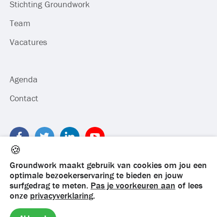
Stichting Groundwork
Team
Vacatures
Agenda
Contact
🍪
Groundwork maakt gebruik van cookies om jou een
optimale bezoekerservaring te bieden en jouw
surfgedrag te meten.
Pas je voorkeuren aan
of lees
onze
privacyverklaring
.
©
2026
Groundwork. Alle rechten voorbehouden
Privacy
·
Algemene voorwaarden
·
Klachtenregeling